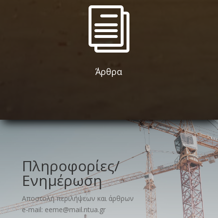
i
΄Άρθρα
Πληροφορίες/
Ενημέρωση
Αποστολή περιλήψεων και άρθρων
e-mail: eeme@mail.ntua.gr