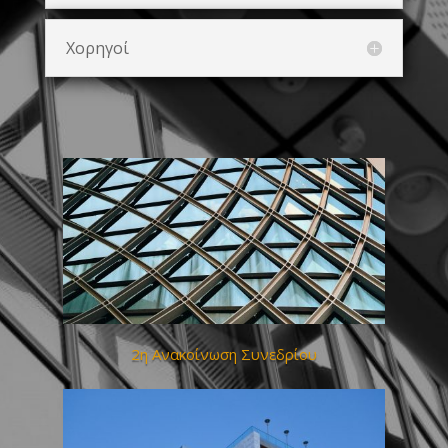
Χορηγοί
2η Ανακοίνωση Συνεδρίου