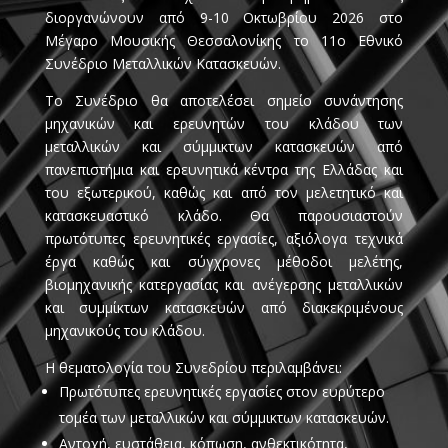
διοργανώνουν από 9-10 Οκτωβρίου 2026 στο
Μέγαρο Μουσικής Θεσσαλονίκης το 11ο Εθνικό
Συνέδριο Μεταλλικών Κατασκευών.
Το Συνέδριο θα αποτελέσει σημείο συνάντησης
μηχανικών και ερευνητών του κλάδου των
μεταλλικών και σύμμικτων κατασκευών από
πανεπιστήμια και ερευνητικά κέντρα της Ελλάδας και
του εξωτερικού, καθώς και από τον μελετητικό και
κατασκευαστικό κλάδο. Θα παρουσιαστούν
πρωτότυπες ερευνητικές εργασίες, αξιόλογα τεχνικά
έργα καθώς και σύγχρονες μέθοδοι μελέτης,
βιομηχανικής κατεργασίας και ανέγερσης μεταλλικών
και συμμίκτων κατασκευών από διακεκριμένους
μηχανικούς του κλάδου.
Η θεματολογία του Συνεδρίου περιλαμβάνει:
Πρωτότυπες ερευνητικές εργασίες στον ευρύτερο
τομέα των μεταλλικών και σύμμικτων κατασκευών.
Αντοχή, ευστάθεια, κόπωση, ανθεκτικότητα,